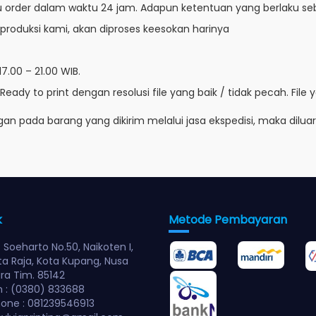
rder dalam waktu 24 jam. Adapun ketentuan yang berlaku seba
produksi kami, akan diproses keesokan harinya
7.00 – 21.00 WIB.
 Ready to print dengan resolusi file yang baik / tidak pecah. F
gan pada barang yang dikirim melalui jasa ekspedisi, maka dilu
k
Metode Pembayaran
. Soeharto No.50, Naikoten I,
ta Raja, Kota Kupang, Nusa
a Tim. 85142
 : (0380) 833688
one : 081239546913