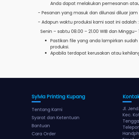
Anda dapat melakukan pemesanan atau o
- Pesanan yang masuk dan dilunasi diluar jam 
- Adapun waktu produksi kami saat ini adalah :
Senin – sabtu 08.00 – 21.00 WIB dan Minggu– 1
Pastikan file yang anda lampirkan sudah
produksi.
Apabila terdapat kerusakan atau kehilan
Sylvia Printing Kupang
Konta
Jl. Jend
Tentang Kami
Kec. Ko
Syarat dan Ketentuan
Tenggar
Bantuan
Telepon
Handph
Cara Order