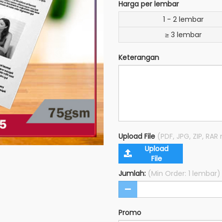
Harga per lembar
1 - 2 lembar
≥ 3 lembar
Keterangan
Upload File
(PDF, JPG, ZIP, RA
Upload
File
Jumlah:
(Min Order: 1 lembar)
Promo