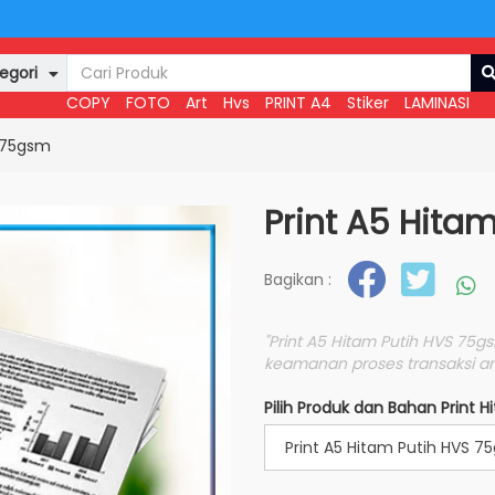
egori
COPY
FOTO
Art
Hvs
PRINT A4
Stiker
LAMINASI
S 75gsm
Print A5 Hita
Bagikan :
"Print A5 Hitam Putih HVS 7
keamanan proses transaksi an
Pilih Produk dan Bahan Print 
Print A5 Hitam Putih HVS 7