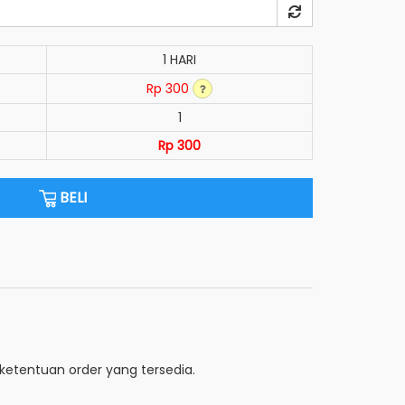
1 HARI
Rp 300
1
Rp 300
BELI
etentuan order yang tersedia.