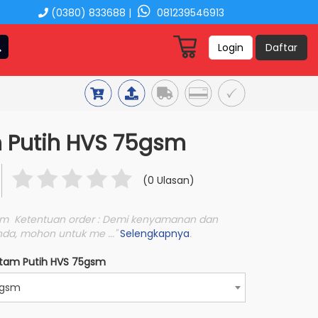
(0380) 833688 |
081239546913
Login
Daftar
m Putih HVS 75gsm
(0 Ulasan)
5gsm Ketentuan order : Demi kenyamanan dan
da, mohon untuk me ..."
Selengkapnya
.
Hitam Putih HVS 75gsm
5gsm