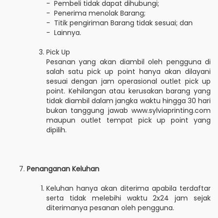
- Pembeli tidak dapat dihubungi;
- Penerima menolak Barang;
- Titik pengiriman Barang tidak sesuai; dan
- Lainnya.
Pick Up
Pesanan yang akan diambil oleh pengguna di
salah satu pick up point hanya akan dilayani
sesuai dengan jam operasional outlet pick up
point. Kehilangan atau kerusakan barang yang
tidak diambil dalam jangka waktu hingga 30 hari
bukan tanggung jawab www.sylviaprinting.com
maupun outlet tempat pick up point yang
dipilih.
Penanganan Keluhan
Keluhan hanya akan diterima apabila terdaftar
serta tidak melebihi waktu 2x24 jam sejak
diterimanya pesanan oleh pengguna.