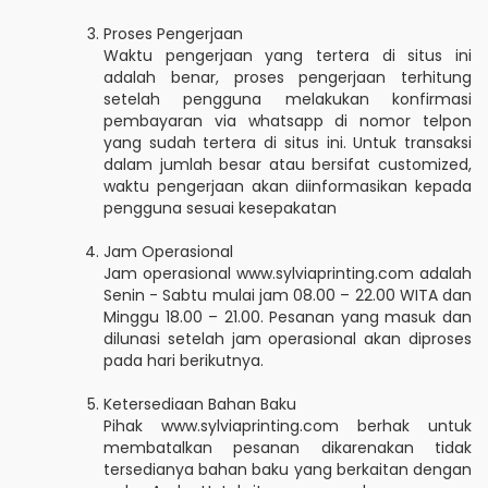
Proses Pengerjaan
Waktu pengerjaan yang tertera di situs ini
adalah benar, proses pengerjaan terhitung
setelah pengguna melakukan konfirmasi
pembayaran via whatsapp di nomor telpon
yang sudah tertera di situs ini. Untuk transaksi
dalam jumlah besar atau bersifat customized,
waktu pengerjaan akan diinformasikan kepada
pengguna sesuai kesepakatan
Jam Operasional
Jam operasional www.sylviaprinting.com adalah
Senin - Sabtu mulai jam 08.00 – 22.00 WITA dan
Minggu 18.00 – 21.00. Pesanan yang masuk dan
dilunasi setelah jam operasional akan diproses
pada hari berikutnya.
Ketersediaan Bahan Baku
Pihak www.sylviaprinting.com berhak untuk
membatalkan pesanan dikarenakan tidak
tersedianya bahan baku yang berkaitan dengan