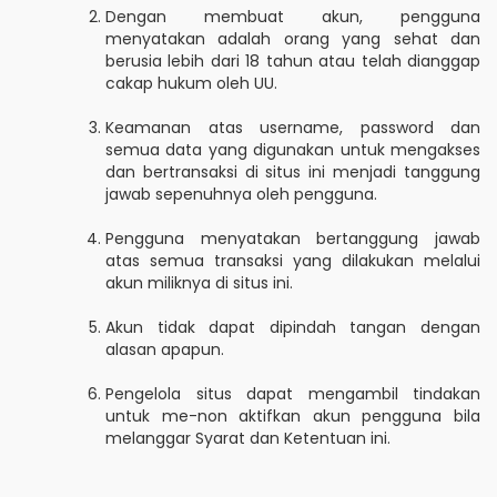
Dengan membuat akun, pengguna
menyatakan adalah orang yang sehat dan
berusia lebih dari 18 tahun atau telah dianggap
cakap hukum oleh UU.
Keamanan atas username, password dan
semua data yang digunakan untuk mengakses
dan bertransaksi di situs ini menjadi tanggung
jawab sepenuhnya oleh pengguna.
Pengguna menyatakan bertanggung jawab
atas semua transaksi yang dilakukan melalui
akun miliknya di situs ini.
Akun tidak dapat dipindah tangan dengan
alasan apapun.
Pengelola situs dapat mengambil tindakan
untuk me-non aktifkan akun pengguna bila
melanggar Syarat dan Ketentuan ini.