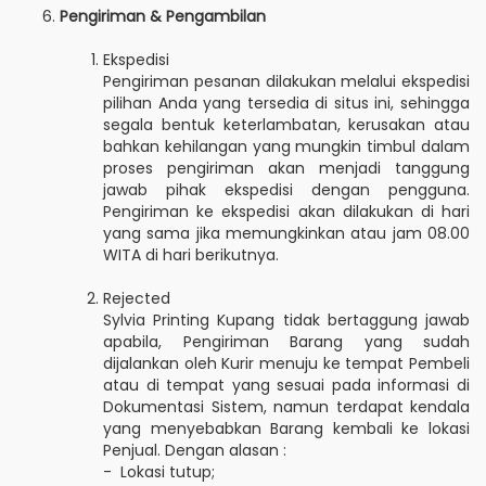
Pengiriman & Pengambilan
Ekspedisi
Pengiriman pesanan dilakukan melalui ekspedisi
pilihan Anda yang tersedia di situs ini, sehingga
segala bentuk keterlambatan, kerusakan atau
bahkan kehilangan yang mungkin timbul dalam
proses pengiriman akan menjadi tanggung
jawab pihak ekspedisi dengan pengguna.
Pengiriman ke ekspedisi akan dilakukan di hari
yang sama jika memungkinkan atau jam 08.00
WITA di hari berikutnya.
Rejected
Sylvia Printing Kupang tidak bertaggung jawab
apabila, Pengiriman Barang yang sudah
dijalankan oleh Kurir menuju ke tempat Pembeli
atau di tempat yang sesuai pada informasi di
Dokumentasi Sistem, namun terdapat kendala
yang menyebabkan Barang kembali ke lokasi
Penjual. Dengan alasan :
- Lokasi tutup;