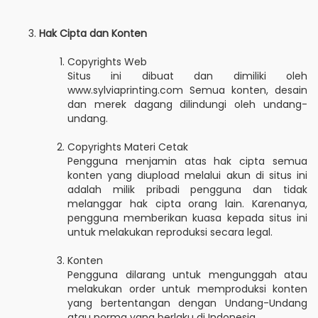
Hak Cipta dan Konten
Copyrights Web
Situs ini dibuat dan dimiliki oleh
www.sylviaprinting.com Semua konten, desain
dan merek dagang dilindungi oleh undang-
undang.
Copyrights Materi Cetak
Pengguna menjamin atas hak cipta semua
konten yang diupload melalui akun di situs ini
adalah milik pribadi pengguna dan tidak
melanggar hak cipta orang lain. Karenanya,
pengguna memberikan kuasa kepada situs ini
untuk melakukan reproduksi secara legal.
Konten
Pengguna dilarang untuk mengunggah atau
melakukan order untuk memproduksi konten
yang bertentangan dengan Undang-Undang
atau norma yang berlaku di Indonesia.