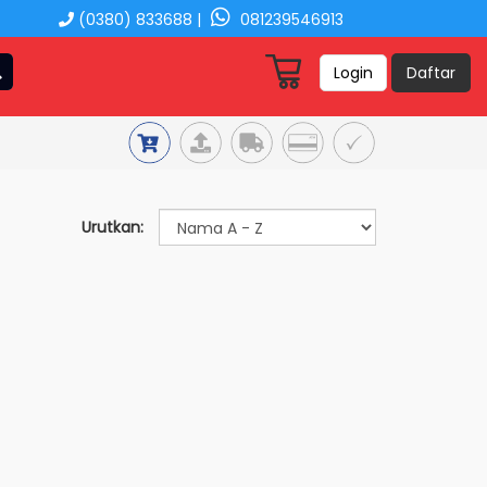
(0380) 833688 |
081239546913
Login
Daftar
Urutkan: